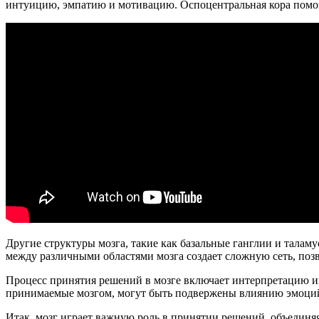
интуицию, эмпатию и мотивацию. Оспоцентральная кора помога
Другие структуры мозга, такие как базальные ганглии и тала
между различными областями мозга создает сложную сеть, по
Процесс принятия решений в мозге включает интерпретацию ин
принимаемые мозгом, могут быть подвержены влиянию эмоций, 
Итак, мозг играет важную роль в принятии решений, объединя