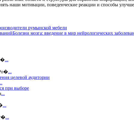
нять наши мотивации, поведенческие реакции и способы улучше
оизводители румынской мебели
Болезни мозга: введение в мир нейрологических заболева
ин�
...
 Ро�
...
ения целевой аудитории
..
ся при выборе
а
...
н�
...
ст�
...