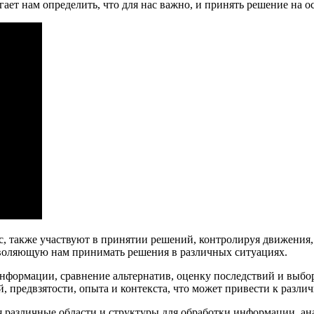
ет нам определить, что для нас важно, и принять решение на о
мус, также участвуют в принятии решений, контролируя движени
зволяющую нам принимать решения в различных ситуациях.
формации, сравнение альтернатив, оценку последствий и выбор
предвзятости, опыта и контекста, что может привести к разли
я различные области и структуры для обработки информации, а