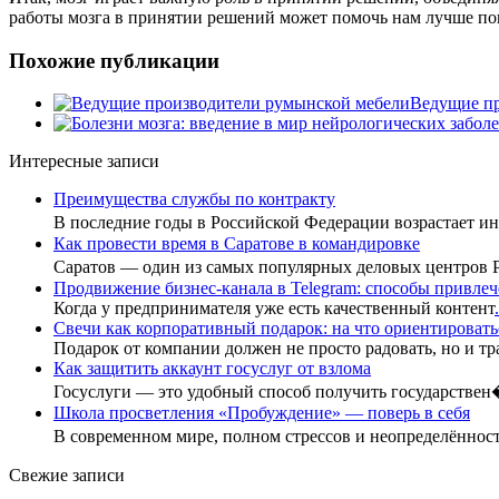
работы мозга в принятии решений может помочь нам лучше по
Похожие публикации
Ведущие пр
Интересные записи
Преимущества службы по контракту
В последние годы в Российской Федерации возрастает 
Как провести время в Саратове в командировке
Саратов — один из самых популярных деловых центров
Продвижение бизнес-канала в Telegram: способы привлеч
Когда у предпринимателя уже есть качественный контент
.
Свечи как корпоративный подарок: на что ориентировать
Подарок от компании должен не просто радовать, но и тр
Как защитить аккаунт госуслуг от взлома
Госуслуги — это удобный способ получить государстве
Школа просветления «Пробуждение» — поверь в себя
В современном мире, полном стрессов и неопределённо
Свежие записи