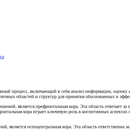
га
жный процесс, включающий в себя анализ информации, оценку а
азличных областей и структур для принятия обоснованных и эфф
ений, является префронтальная кора. Эта область отвечает за п
онтальная кора играет ключевую роль в когнитивных аспектах 
ий, является оспоцентральная кора. Эта область ответственна 