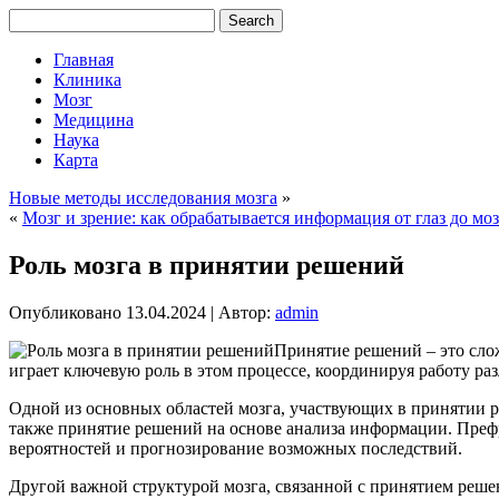
Главная
Клиника
Мозг
Медицина
Наука
Карта
Новые методы исследования мозга
»
«
Мозг и зрение: как обрабатывается информация от глаз до моз
Роль мозга в принятии решений
Опубликовано
13.04.2024
|
Автор:
admin
Принятие решений – это сло
играет ключевую роль в этом процессе, координируя работу р
Одной из основных областей мозга, участвующих в принятии реш
также принятие решений на основе анализа информации. Префр
вероятностей и прогнозирование возможных последствий.
Другой важной структурой мозга, связанной с принятием решен