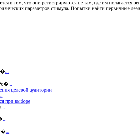
тся в том, что они регистрируются не там, где им полагается р
 физических параметров стимула. Попытки найти первичные ле
ин�
...
 Ро�
...
ения целевой аудитории
..
ся при выборе
а
...
н�
...
ст�
...