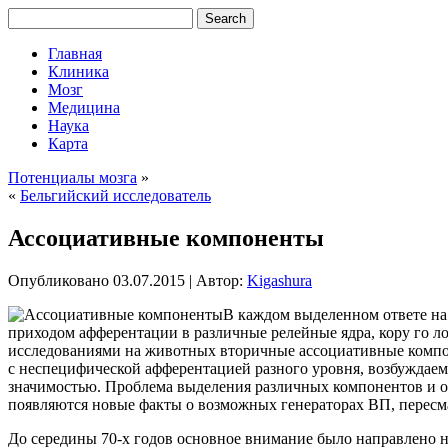
Главная
Клиника
Мозг
Медицина
Наука
Карта
Потенциалы мозга
»
«
Бельгийский исследователь
Ассоциативные компоненты
Опубликовано
03.07.2015
|
Автор:
Kigashura
В каждом выделенном ответе на
приходом афферентации в различные релейные ядра, кору го ло
исследованиями на животных вторичные ассоциативные компо
с неспецифической афферентацией разного уровня, возбуждае
значимостью. Проблема выделения различных компонентов и о
появляются новые факты о возможных генераторах ВП, пересм
До середины 70-х годов основное внимание было направлено н