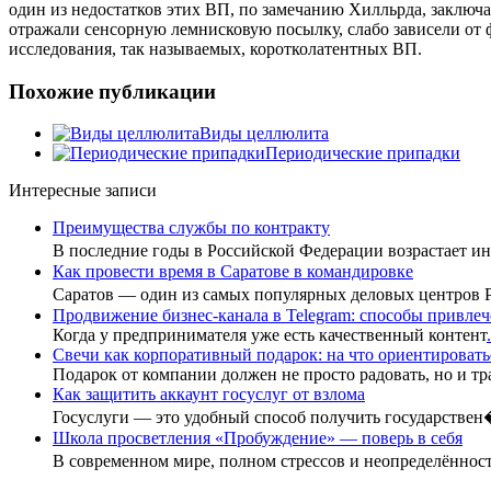
один из недостатков этих ВП, по замечанию Хилльрда, заключае
отражали сенсорную лемнисковую посылку, слабо зависели от
исследования, так называемых, коротколатентных ВП.
Похожие публикации
Виды целлюлита
Периодические припадки
Интересные записи
Преимущества службы по контракту
В последние годы в Российской Федерации возрастает 
Как провести время в Саратове в командировке
Саратов — один из самых популярных деловых центров
Продвижение бизнес-канала в Telegram: способы привлеч
Когда у предпринимателя уже есть качественный контент
.
Свечи как корпоративный подарок: на что ориентировать
Подарок от компании должен не просто радовать, но и тр
Как защитить аккаунт госуслуг от взлома
Госуслуги — это удобный способ получить государстве
Школа просветления «Пробуждение» — поверь в себя
В современном мире, полном стрессов и неопределённо