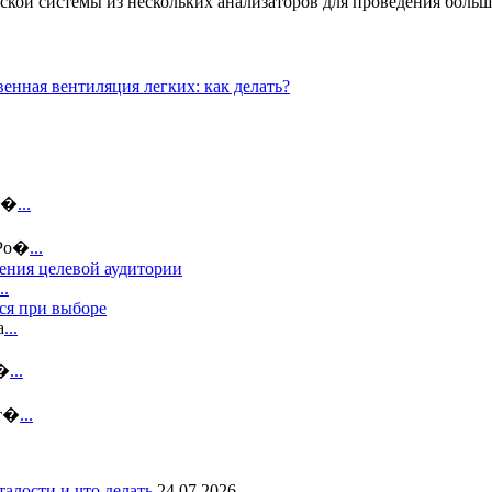
кой системы из нескольких анализаторов для проведения больш
енная вентиляция легких: как делать?
ин�
...
 Ро�
...
ения целевой аудитории
..
ся при выборе
а
...
н�
...
ст�
...
талости и что делать
24.07.2026