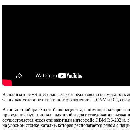
В анализаторе «Энцефалан-131-01» реализована возможность а
таких как условное негативное отклонение — CNV и ВП, связ
В состав прибора входит блок пациента, с помощью которого 
проведения функциональных проб и для исследования вызван
осуществляется через стандартный интерфейс ЭВМ RS-232 и, в
на удобной стойке-каталке, которая располагается рядом с па