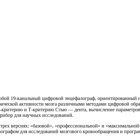
собой 19-канальный цифровой энцефалограф, ориентированный н
трической активности мозга различными методами цифровой обр
Z-критерию и Т-критерию Стью — дента,
вычисление параметров
прибор для научных исследований.
 трех версиях: «базовой», «профессиональной» и «максимальной
ографом для исследований мозгового кровообращения и програ