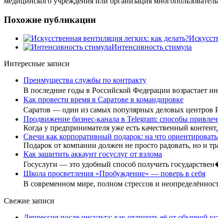
медицинского учреждения или организация многопользовательс
Похожие публикации
Искусств
Интенсивность стимула
Интересные записи
Преимущества службы по контракту
В последние годы в Российской Федерации возрастает 
Как провести время в Саратове в командировке
Саратов — один из самых популярных деловых центров
Продвижение бизнес-канала в Telegram: способы привлеч
Когда у предпринимателя уже есть качественный контент
.
Свечи как корпоративный подарок: на что ориентировать
Подарок от компании должен не просто радовать, но и тр
Как защитить аккаунт госуслуг от взлома
Госуслуги — это удобный способ получить государстве
Школа просветления «Пробуждение» — поверь в себя
В современном мире, полном стрессов и неопределённо
Свежие записи
Депрессия после инсульта: как отличить её от обычной ус