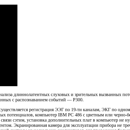
нализа длиннолатентных слуховых и зрительных вызванных поте
анных с распознаванием событий — Р300.
осуществляется регистрация ЭЭГ по 19-ти каналам, ЭКГ по одно
ных потенциалов, компьютер IBM PC 486 с цветным или черно-
 связи сэтим, установка дополнительных плат в компьютер не 
циентом. Экранированная камера для эксплуатации прибора не т