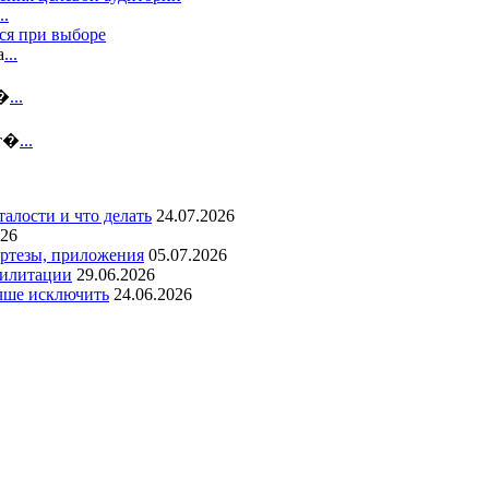
..
ся при выборе
а
...
н�
...
ст�
...
талости и что делать
24.07.2026
026
ортезы, приложения
05.07.2026
билитации
29.06.2026
учше исключить
24.06.2026