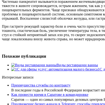
Частенько панкреатит вызывается поражением желчевыводящих 
тяжести в животе сопровождается, острым жжением, так как 
пищеварительных ферментов. Чаще признаки обнаруживаются н
проблемы в пищеварительной системе, основным симптомом ко
отрыжкой. Воспаление слизистой оболочки желудка, или гастри
При гастрите режущий характер боли и очень часто присутст
тошнота, спастическая боль, увеличение температуры тела, в т
стул и стойкий неприятный запах изо рта, то скорее эндоскоп
чаще локализована внизу живота справа, но может иррадииров
Похожие публикации
Виды реставрации ванны
1С д
Интересные записи
Преимущества службы по контракту
В последние годы в Российской Федерации возрастает 
Как провести время в Саратове в командировке
Саратов — один из самых популярных деловых центров
Продвижение бизнес-канала в Telegram: способы привлеч