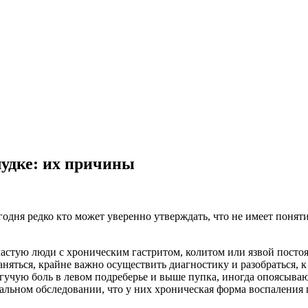
лудке: их причины
годня редко кто может уверенно утверждать, что не имеет понят
частую люди с хроническим гастритом, колитом или язвой пост
 заняться, крайне важно осуществить диагностику и разобраться
учую боль в левом подреберье и выше пупка, иногда опоясываю
тальном обследовании, что у них хроническая форма воспаления