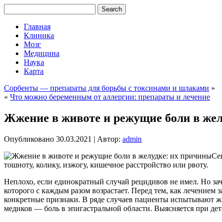
Главная
Клиника
Мозг
Медицина
Наука
Карта
Сорбенты — препараты для борьбы с токсинами и шлаками
»
«
Что можно беременным от аллергии: препараты и лечение
Жжение в животе и режущие боли в же
Опубликовано
30.03.2021
|
Автор:
admin
Се
тошноту, колику, изжогу, кишечное расстройство или рвоту.
Неплохо, если единократный случай рецидивов не имел. Но за
которого с каждым разом возрастает. Перед тем, как лечением
конкретные признаки. В ряде случаев пациенты испытывают жг
медиков — боль в эпигастральной области. Выясняется при де