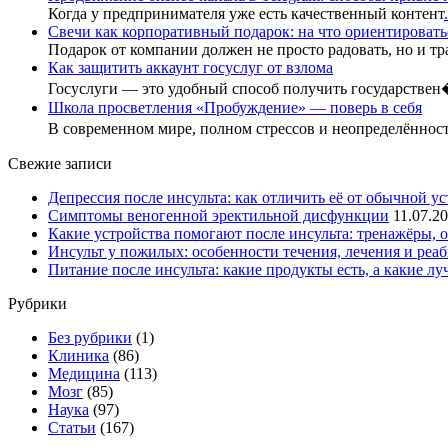
Когда у предпринимателя уже есть качественный контент
.
Свечи как корпоративный подарок: на что ориентировать
Подарок от компании должен не просто радовать, но и тр
Как защитить аккаунт госуслуг от взлома
Госуслуги — это удобный способ получить государстве
Школа просветления «Пробуждение» — поверь в себя
В современном мире, полном стрессов и неопределённо
Свежие записи
Депрессия после инсульта: как отличить её от обычной ус
Симптомы веногенной эректильной дисфункции
11.07.2
Какие устройства помогают после инсульта: тренажёры, 
Инсульт у пожилых: особенности течения, лечения и реа
Питание после инсульта: какие продукты есть, а какие л
Рубрики
Без рубрики
(1)
Клиника
(86)
Медицина
(113)
Мозг
(85)
Наука
(97)
Статьи
(167)