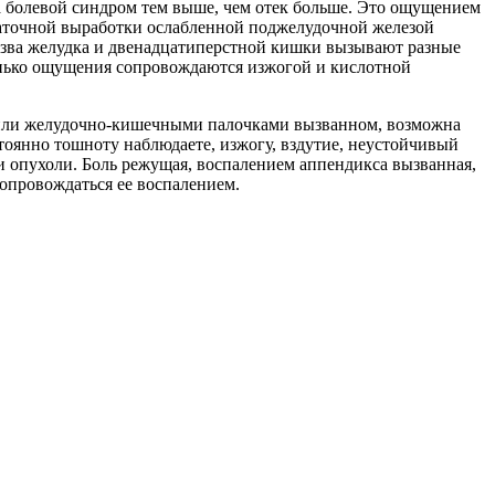
а болевой синдром тем выше, чем отек больше. Это ощущением
таточной выработки ослабленной поджелудочной железой
Язва желудка и двенадцатиперстной кишки вызывают разные
енько ощущения сопровождаются изжогой и кислотной
и или желудочно-кишечными палочками вызванном, возможна
стоянно тошноту наблюдаете, изжогу, вздутие, неустойчивый
и опухоли. Боль режущая, воспалением аппендикса вызванная,
сопровождаться ее воспалением.