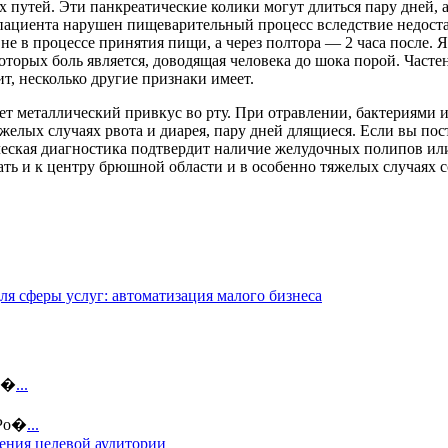
путей. Эти панкреатические колики могут длиться пару дней, 
у пациента нарушен пищеварительный процесс вследствие недос
е в процессе принятия пищи, а через полтора — 2 часа после. 
торых боль является, доводящая человека до шока порой. Част
т, несколько другие признаки имеет.
вует металлический привкус во рту. При отравлении, бактериям
яжелых случаях рвота и диарея, пару дней длящиеся. Если вы по
ическая диагностика подтвердит наличие желудочных полипов ил
ать и к центру брюшной области и в особенно тяжелых случаях 
ля сферы услуг: автоматизация малого бизнеса
ин�
...
 Ро�
...
ения целевой аудитории