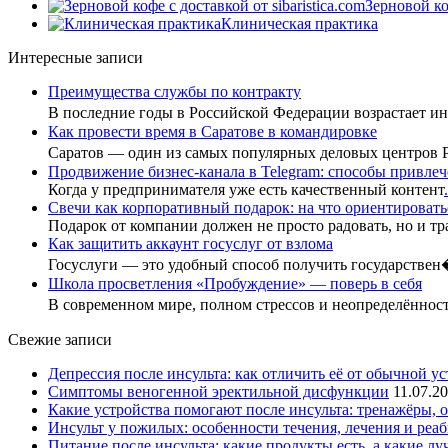
Зерновой коф
Клиническая практика
Интересные записи
Преимущества службы по контракту
В последние годы в Российской Федерации возрастает 
Как провести время в Саратове в командировке
Саратов — один из самых популярных деловых центров
Продвижение бизнес-канала в Telegram: способы привлеч
Когда у предпринимателя уже есть качественный контент
.
Свечи как корпоративный подарок: на что ориентировать
Подарок от компании должен не просто радовать, но и тр
Как защитить аккаунт госуслуг от взлома
Госуслуги — это удобный способ получить государстве
Школа просветления «Пробуждение» — поверь в себя
В современном мире, полном стрессов и неопределённо
Свежие записи
Депрессия после инсульта: как отличить её от обычной ус
Симптомы веногенной эректильной дисфункции
11.07.2
Какие устройства помогают после инсульта: тренажёры, 
Инсульт у пожилых: особенности течения, лечения и реа
Питание после инсульта: какие продукты есть, а какие л