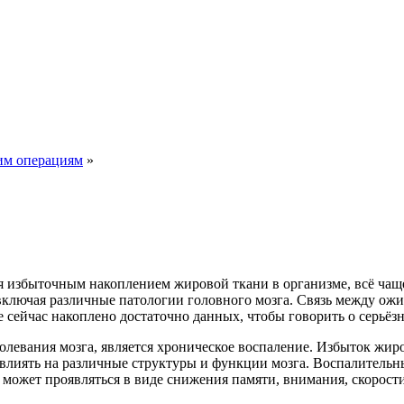
им операциям
»
избыточным накоплением жировой ткани в организме, всё чаще р
включая различные патологии головного мозга. Связь между ожи
е сейчас накоплено достаточно данных, чтобы говорить о серьёз
евания мозга, является хроническое воспаление. Избыток жиро
но влиять на различные структуры и функции мозга. Воспалител
о может проявляться в виде снижения памяти, внимания, скорос