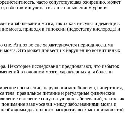
орезистентность, часто сопутствующая ожирению, может
го, избыток инсулина связан с повышением уровня
вития заболеваний мозга, таких как инсульт и деменция.
ие мозга, приводя к гипоксии (недостатку кислорода) и
о сне. Апноэ во сне характеризуется периодическими
ии мозга. Это может привести к нарушению когнитивных
ра. Некоторые исследования предполагают, что избыток
менений в головном мозге, характерных для болезни
ическое воспаление, нарушения метаболизма, гипертония,
еса тела, правильное питание и регулярные физические
ыявление и лечение сопутствующих заболеваний, таких как
, понимание взаимосвязи между заболеваниями мозга и
 необходимы для полного раскрытия всех механизмов этой