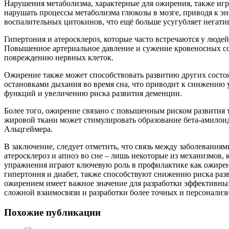
Нарушения метаболизма, характерные для ожирения, также игр
нарушать процессы метаболизма глюкозы в мозге, приводя к э
воспалительных цитокинов, что ещё больше усугубляет негатив
Гипертония и атеросклероз, которые часто встречаются у люде
Повышенное артериальное давление и сужение кровеносных сос
повреждению нервных клеток.
Ожирение также может способствовать развитию других состоя
остановками дыхания во время сна, что приводит к снижению
функций и увеличению риска развития деменции.
Более того, ожирение связано с повышенным риском развития 
жировой ткани может стимулировать образование бета-амилои
Альцгеймера.
В заключение, следует отметить, что связь между заболевания
атеросклероз и апноэ во сне – лишь некоторые из механизмов,
упражнения играют ключевую роль в профилактике как ожирени
гипертония и диабет, также способствуют снижению риска раз
ожирением имеет важное значение для разработки эффективны
сложной взаимосвязи и разработки более точных и персонализ
Похожие публикации