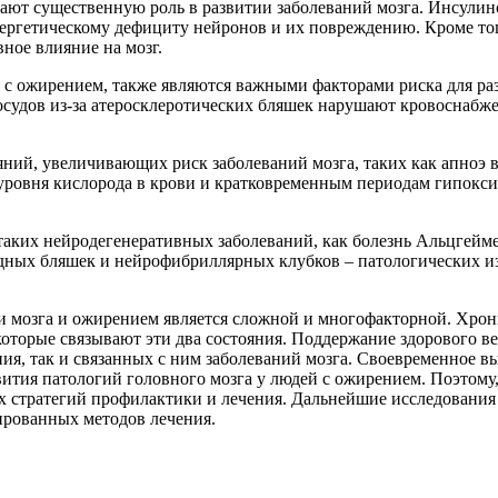
ают существенную роль в развитии заболеваний мозга. Инсулин
нергетическому дефициту нейронов и их повреждению. Кроме то
ное влияние на мозг.
й с ожирением, также являются важными факторами риска для раз
удов из-за атеросклеротических бляшек нарушают кровоснабжен
ний, увеличивающих риск заболеваний мозга, таких как апноэ в
 уровня кислорода в крови и кратковременным периодам гипокс
таких нейродегенеративных заболеваний, как болезнь Альцгейме
дных бляшек и нейрофибриллярных клубков – патологических из
ми мозга и ожирением является сложной и многофакторной. Хрон
 которые связывают эти два состояния. Поддержание здорового в
я, так и связанных с ним заболеваний мозга. Своевременное в
вития патологий головного мозга у людей с ожирением. Поэтому
х стратегий профилактики и лечения. Дальнейшие исследования
ированных методов лечения.