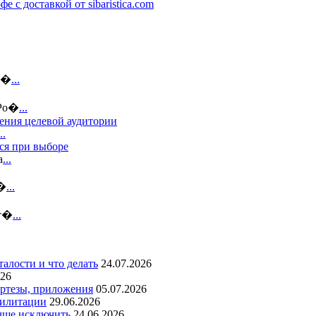
е с доставкой от sibaristica.com
ин�
...
 Ро�
...
ения целевой аудитории
..
ся при выборе
а
...
н�
...
ст�
...
талости и что делать
24.07.2026
026
ортезы, приложения
05.07.2026
билитации
29.06.2026
учше исключить
24.06.2026